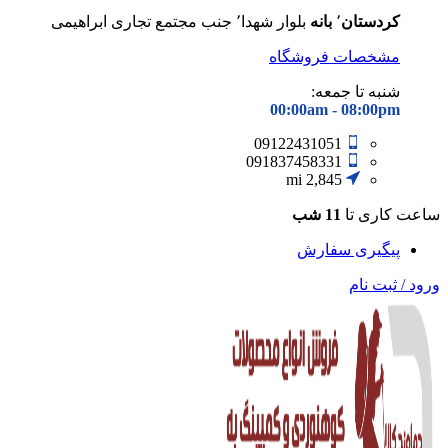
کردستان
٬
بانه
بلوار شهدا٬ جنب مجتمع تجاری ابراهیمی
مشخصات فروشگاه
شنبه تا جمعه:
00:00am - 08
:00pm
09122431051
091837458331
2,845 mi
ساعت کاری تا
11 شب
پیگیری سفارش
ورود / ثبت نام