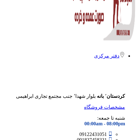
دفتر مرکزی
کردستان
٬
بانه
بلوار شهدا٬ جنب مجتمع تجاری ابراهیمی
مشخصات فروشگاه
شنبه تا جمعه:
00:00am - 08
:00pm
09122431051
091837458331