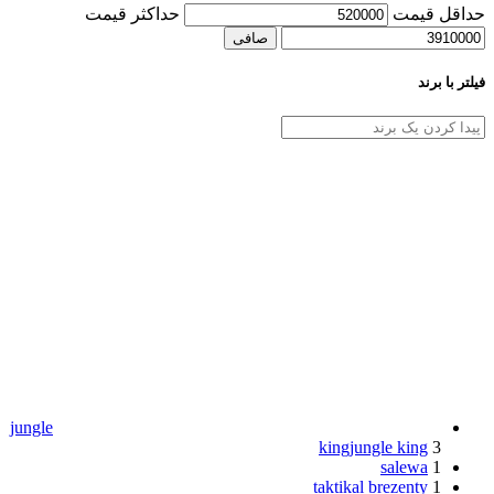
حداقل قیمت
حداكثر قيمت
صافی
فیلتر با برند
jungle
king
jungle king
3
salewa
1
taktikal brezenty
1