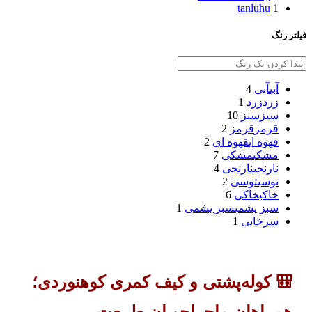
tanluhu
1
فیلتر رنگ
آبی
آبی
4
زرد
زرد
1
سبز
سبز
10
قرمز
قرمز
2
قهوه ای
قهوه ای
2
مشکی
مشکی
7
نارنجی
نارنجی
4
توسی
توسی
2
خاکی
خاکی
6
سبز یشمی
سبز یشمی
1
سرخابی
1
🎒 کوله‌پشتی و کیف کمری کوهنوردی؛
همراهان ماجراجویان طبیعت