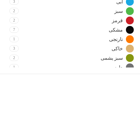
آبی
3
سبز
2
قرمز
2
مشکی
7
نارنجی
1
خاکی
3
سبز یشمی
2
طوسی
1
کرم
1