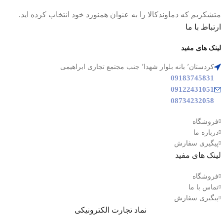
متشکریم که دماوندکالا را به عنوان همنورد خود انتخاب کرده اید.
ارتباط با ما
لینک های مفید
کردستان٬ بانه بلوار شهدا٬ جنب مجتمع تجاری ابراهیمی
09183745831
09122431051
08734232058
فروشگاه
درباره ما
پیگیری سفارش
لینک های مفید
فروشگاه
تماس با ما
پیگیری سفارش
نماد تجارت الکترونیکی