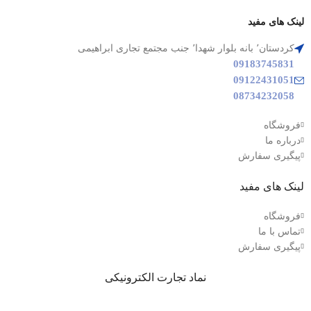
لینک های مفید
کردستان٬ بانه بلوار شهدا٬ جنب مجتمع تجاری ابراهیمی
09183745831
09122431051
08734232058
فروشگاه
درباره ما
پیگیری سفارش
لینک های مفید
فروشگاه
تماس با ما
پیگیری سفارش
نماد تجارت الکترونیکی