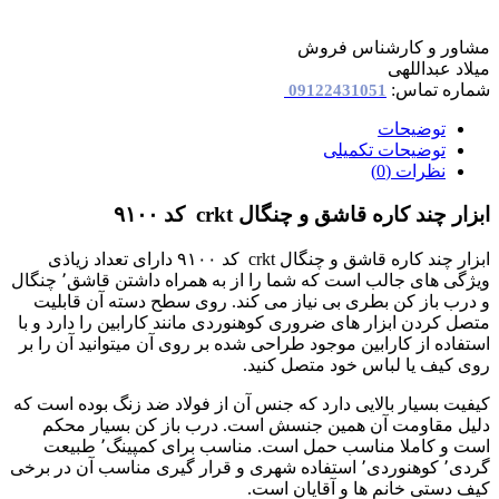
مشاور و کارشناس فروش
میلاد عبداللهی
شماره تماس:
09122431051
توضیحات
توضیحات تکمیلی
نظرات (0)
ابزار چند کاره قاشق و چنگال crkt کد ۹۱۰۰
ابزار چند کاره قاشق و چنگال crkt کد ۹۱۰۰ دارای تعداد زیاذی
ویژگی های جالب است که شما را از به همراه داشتن قاشق٬ چنگال
و درب باز کن بطری بی نیاز می کند. روی سطح دسته آن قابلیت
متصل کردن ابزار های ضروری کوهنوردی مانند کارابین را دارد و با
استفاده از کارابین موجود طراحی شده بر روی آن میتوانید آن را بر
روی کیف یا لباس خود متصل کنید.
کیفیت بسیار بالایی دارد که جنس آن از فولاد ضد زنگ بوده است که
دلیل مقاومت آن همین جنسش است. درب باز کن بسیار محکم
است و کاملا مناسب حمل است. مناسب برای کمپینگ٬ طبیعت
گردی٬ کوهنوردی٬ استفاده شهری و قرار گیری مناسب آن در برخی
کیف دستی خانم ها و آقایان است.