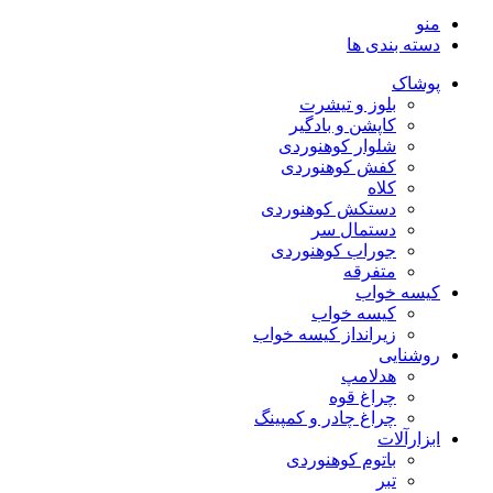
منو
دسته بندی ها
پوشاک
بلوز و تیشرت
کاپشن و بادگیر
شلوار کوهنوردی
کفش کوهنوردی
کلاه
دستکش کوهنوردی
دستمال سر
جوراب کوهنوردی
متفرقه
کیسه خواب
کیسه خواب
زیرانداز کیسه خواب
روشنایی
هدلامپ
چراغ قوه
چراغ چادر و کمپینگ
ابزارآلات
باتوم کوهنوردی
تبر