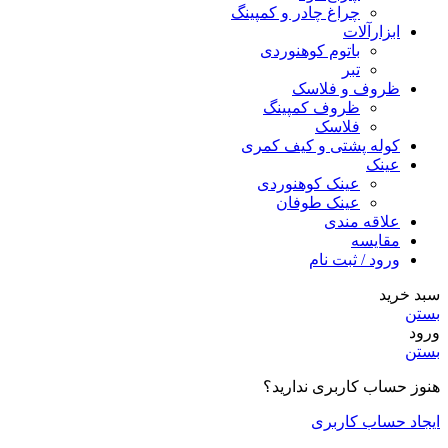
چراغ چادر و کمپینگ
ابزارآلات
باتوم کوهنوردی
تبر
ظروف و فلاسک
ظروف کمپینگ
فلاسک
کوله پشتی و کیف کمری
عینک
عینک کوهنوردی
عینک طوفان
علاقه مندی
مقایسه
ورود / ثبت نام
سبد خرید
بستن
ورود
بستن
هنوز حساب کاربری ندارید؟
ایجاد حساب کاربری