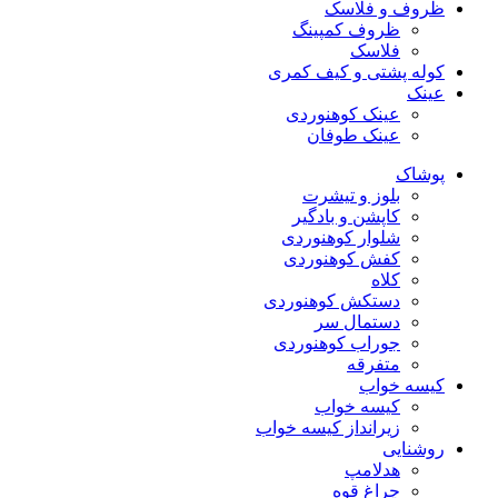
ظروف و فلاسک
ظروف کمپینگ
فلاسک
کوله پشتی و کیف کمری
عینک
عینک کوهنوردی
عینک طوفان
پوشاک
بلوز و تیشرت
کاپشن و بادگیر
شلوار کوهنوردی
کفش کوهنوردی
کلاه
دستکش کوهنوردی
دستمال سر
جوراب کوهنوردی
متفرقه
کیسه خواب
کیسه خواب
زیرانداز کیسه خواب
روشنایی
هدلامپ
چراغ قوه