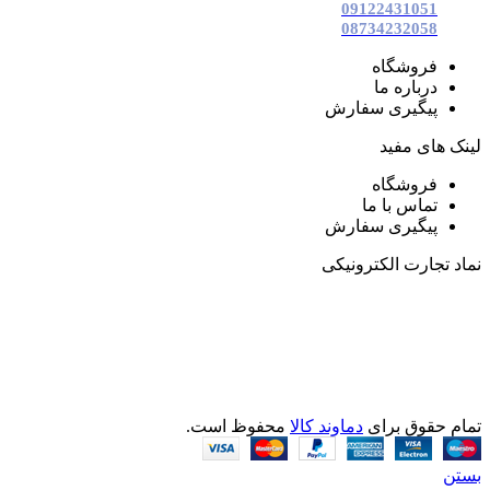
09122431051
08734232058
فروشگاه
درباره ما
پیگیری سفارش
لینک های مفید
فروشگاه
تماس با ما
پیگیری سفارش
نماد تجارت الکترونیکی
تمام حقوق برای
دماوند کالا
محفوظ است.
بستن