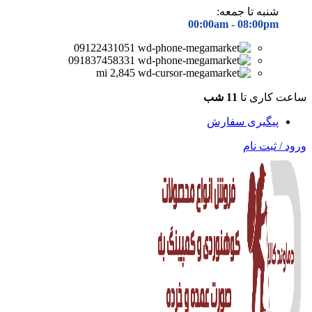
شنبه تا جمعه:
00:00am - 08
:00pm
09122431051
091837458331
2,845 mi
ساعت کاری تا
11 شب
پیگیری سفارش
ورود / ثبت نام