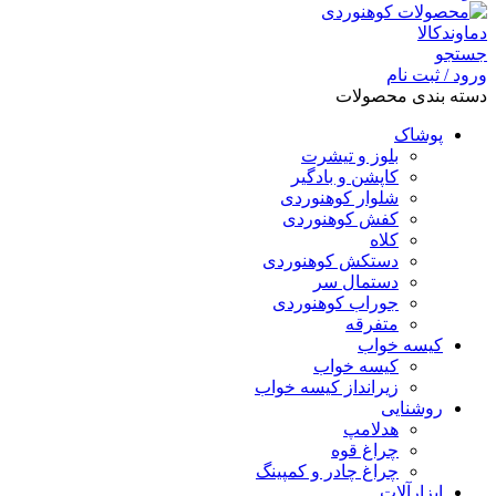
جستجو
ورود / ثبت نام
دسته بندی محصولات
پوشاک
بلوز و تیشرت
کاپشن و بادگیر
شلوار کوهنوردی
کفش کوهنوردی
کلاه
دستکش کوهنوردی
دستمال سر
جوراب کوهنوردی
متفرقه
کیسه خواب
کیسه خواب
زیرانداز کیسه خواب
روشنایی
هدلامپ
چراغ قوه
چراغ چادر و کمپینگ
ابزارآلات