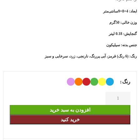
ابعاد: 4×8×9سانتی‌متر
وزن خالی: 50گرم
گنجایش: 0.18 لیتر
جنس بدنه: سیلیکون
رنگ: (6 رنگ) قرمز، آبی پررنگ، نارنجی، زرد، سرخابی و سبز
رنگ
افزودن به سبد خرید
خرید کنید