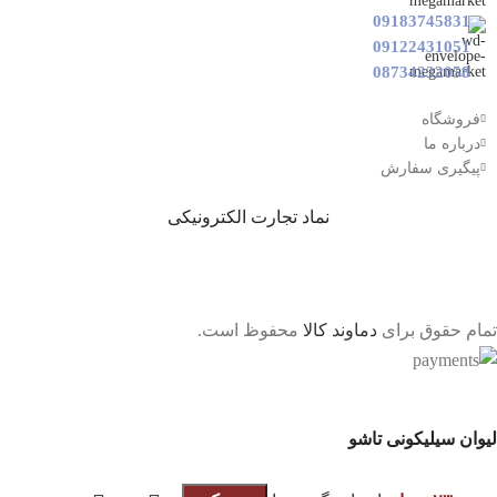
09183745831
09122431051
08734232058
فروشگاه
درباره ما
پیگیری سفارش
نماد تجارت الکترونیکی
تمام حقوق برای
دماوند کالا
محفوظ است.
لیوان سیلیکونی تاشو