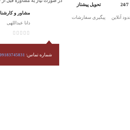
در صورت نیاز به مشاوره قبل از خ
2
تحویل پیشتاز
مشاور و کارشن
ود آنلاین
پیگیری سفارشات
دانا عبداللهی
شماره تماس:
09183745831