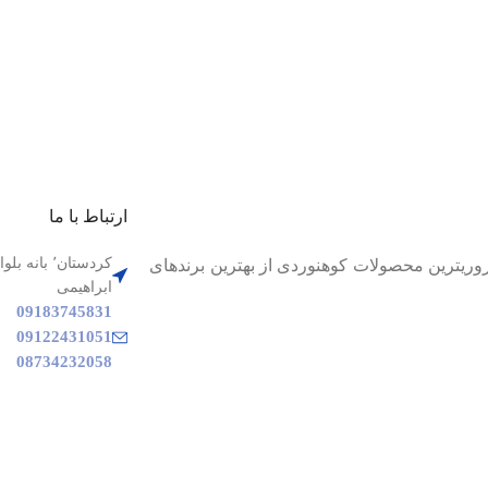
ارتباط با ما
م تا بهترین و ضروریترین محصولات کوهنوردی از بهترین برندهای
ابراهیمی
09183745831
09122431051
08734232058