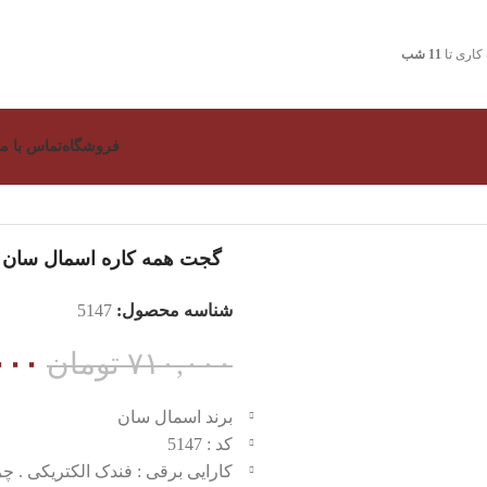
اری تا
11 شب
فروشگاه
تماس با ما
گجت همه کاره اسمال سان 5147
شناسه محصول:
5147
۷۱۰,۰۰۰
تومان
۰۰۰
برند اسمال سان
کد : 5147
کارایی برقی : فندک الکتریکی . چر