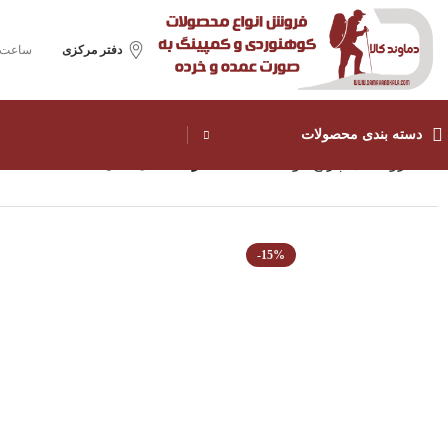
دفتر مرکزی
ساعت ک
دسته بندی محصولات
خانه
روشنایی
چراغ قوه
گجت همه کاره اسمال سان 5147
-15%