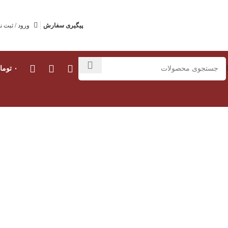
پیگیری سفارش
ورود / ثبت ن
۰
توما