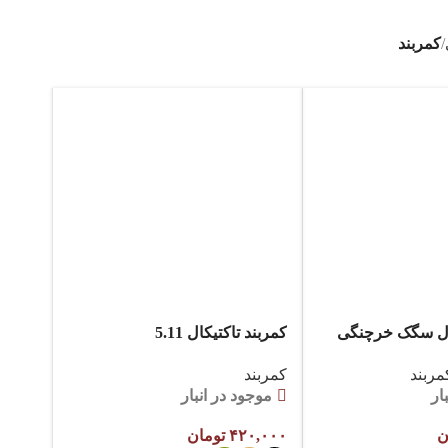
کمربند
کال سگک خرچنگی
کمربند تاکتیکال 5.11
مربند
کمربند
ار
موجود در انبار
ن
۴۲۰,۰۰۰
تومان