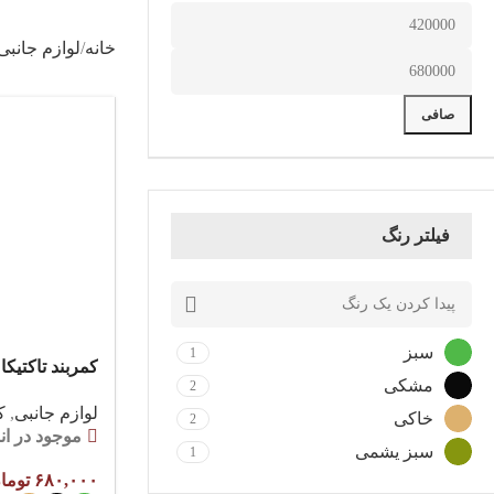
خانه
لوازم جانبی
صافی
فیلتر رنگ
سبز
1
کمربند تاکتی
مشکی
2
لوازم جانبی
,
ک
خاکی
2
موجود در انب
سبز یشمی
1
۶۸۰,۰۰۰
توما