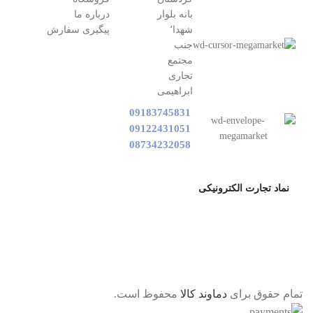
بانه بلوار
درباره ما
شهدا٬
پیگیری سفارش
جنب
مجتمع
تجاری
ابراهیمی
09183745831
09122431051
08734232058
نماد تجارت الکترونیکی
تمام حقوق برای
دماوند کالا
محفوظ است.