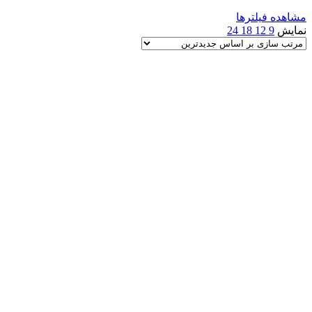
مشاهده فیلترها
نمایش
9
12
18
24