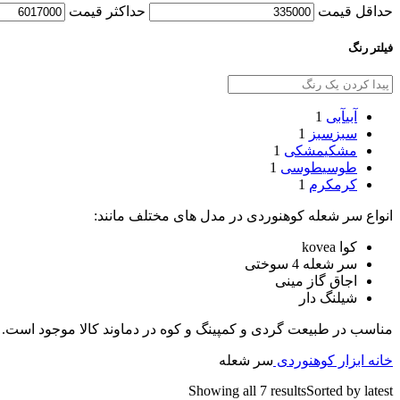
حداقل قیمت
حداكثر قيمت
فیلتر رنگ
آبی
آبی
1
سبز
سبز
1
مشکی
مشکی
1
طوسی
طوسی
1
کرم
کرم
1
انواع سر شعله کوهنوردی در مدل های مختلف مانند:
کوا kovea
سر شعله 4 سوختی
اجاق گاز مینی
شیلنگ دار
مناسب در طبیعت گردی و کمپینگ و کوه در دماوند کالا موجود است.
خانه
ابزار کوهنوردی
سر شعله
Showing all 7 results
Sorted by latest