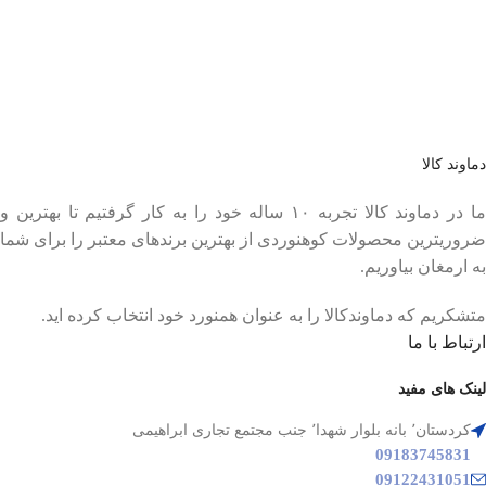
عضو خبرنامه ما شوید
اولین نفری باشید که از محصولات جدید ما مطلع می شوید.
دماوند کالا
ما در دماوند کالا تجربه ۱۰ ساله خود را به کار گرفتیم تا بهترین و
ضروریترین محصولات کوهنوردی از بهترین برندهای معتبر را برای شما
به ارمغان بیاوریم.
متشکریم که دماوندکالا را به عنوان همنورد خود انتخاب کرده اید.
ارتباط با ما
لینک های مفید
کردستان٬ بانه بلوار شهدا٬ جنب مجتمع تجاری ابراهیمی
09183745831
09122431051