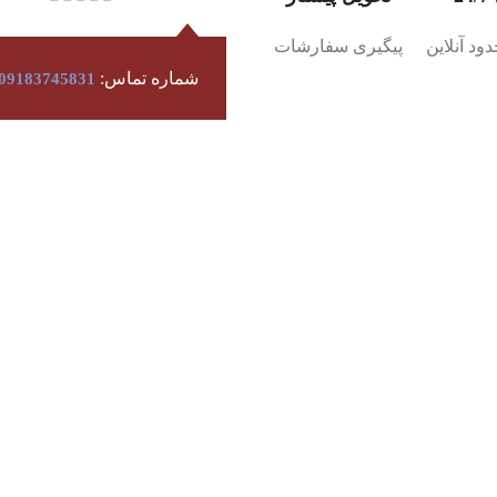
ود آنلاین
پیگیری سفارشات
شماره تماس:
09183745831