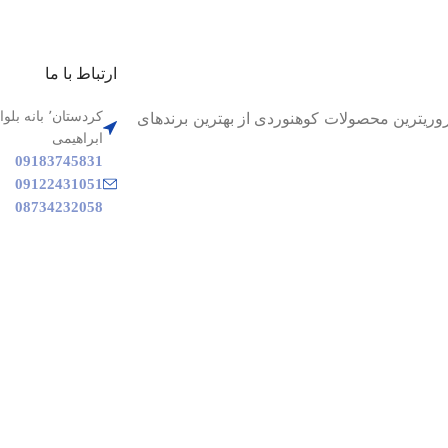
ارتباط با ما
م تا بهترین و ضروریترین محصولات کوهنوردی از بهترین برندهای
ابراهیمی
09183745831
09122431051
08734232058