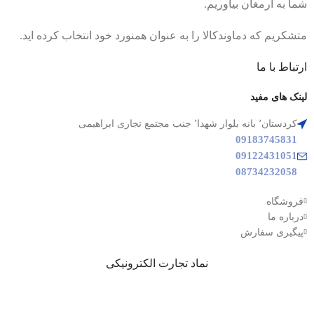
شما به ارمغان بیاوریم.
متشکریم که دماوندکالا را به عنوان همنورد خود انتخاب کرده اید.
ارتباط با ما
لینک های مفید
کردستان٬ بانه بلوار شهدا٬ جنب مجتمع تجاری ابراهیمی
09183745831
09122431051
08734232058
فروشگاه
درباره ما
پیگیری سفارش
نماد تجارت الکترونیکی