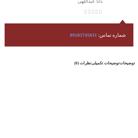
دانا عبداللهی
شماره تماس:
09183745831
توضیحات
توضیحات تکمیلی
نظرات (0)