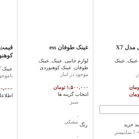
مدل X7
عینک طوفان ess
قیمت 
کوهنوردی ear
عینک
,
عینک
لوازم جانبی
,
عینک
,
عینک
طوفان
,
عینک کوهنوردی
عینک ک
ر
موجود در انبار
ناموجو
ومان
۱,۵۰۰,۰۰۰
تومان
۰,۰۰۰
ومان
انتخاب گزینه ها
اطلاعا
سبز
,
مشکی
د خرید
رنگ
,