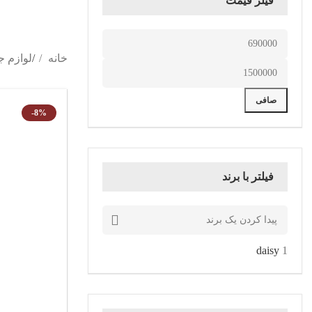
فیلر قیمت
خانه
لوازم ج
صافی
-8%
فیلتر با برند
daisy
1