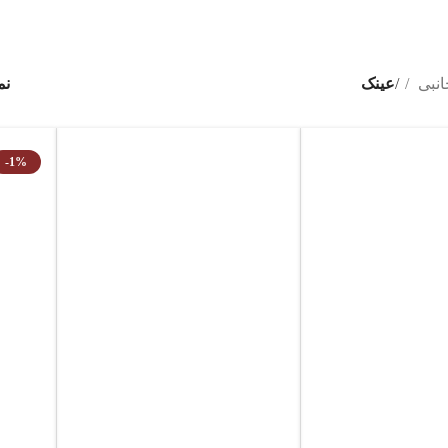
انبی
عینک
نم
-1%