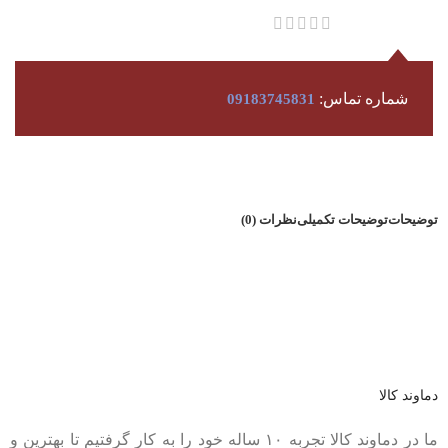
شماره تماس:
09183745831
توضیحات
توضیحات تکمیلی
نظرات (0)
عضو خبرنامه ما شوید
اولین نفری باشید که از محصولات جدید ما مطلع می شوید.
دماوند کالا
ما در دماوند کالا تجربه ۱۰ ساله خود را به کار گرفتیم تا بهترین و