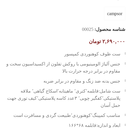
campsor
شناسه محصول:
00025
۲,۶۹۰,۰۰۰
تومان
ست ظوف کوهنوردی کمپسور
جنس آلیاژ الومینیومی با روکش تفلون از اکسیداسیون سخت و
مقاوم در برابر درجه حرارت بالا
جنس بدنه ضد زنگ و مقاوم در برابر ضربه
ست شامل:قابلمه٬کتری٬ ماهیتابه٬اسکاج گیاهی٬ ملاقه
پلاستیکی٬کفگیر چوبی٬ ۳عدد کاسه پلاستیکی٬کیف توری جهت
حمل آسان
مناسب کمپینگ٬کوهنوردی٬طبیعت گردی و مسافرت است
ابعاد و اندازه:قابلمه ۶۸*۱۶۶