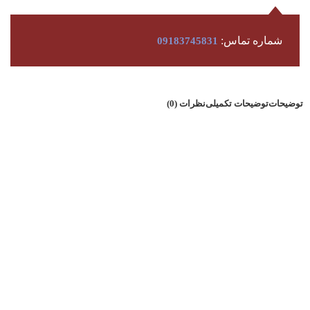
شماره تماس:
09183745831
توضیحات
توضیحات تکمیلی
نظرات (0)