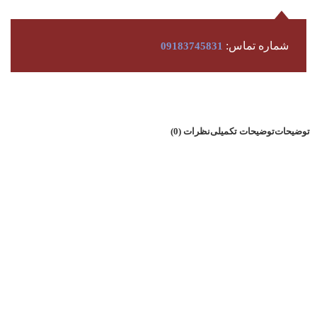
شماره تماس:
09183745831
توضیحات
توضیحات تکمیلی
نظرات (0)