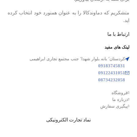
متشکریم که دماوندکالا را به عنوان همنورد خود انتخاب کرده
اید.
ارتباط با ما
لینک های مفید
کردستان٬ بانه بلوار شهدا٬ جنب مجتمع تجاری ابراهیمی
09183745831
09122431051
08734232058
فروشگاه
درباره ما
پیگیری سفارش
نماد تجارت الکترونیکی