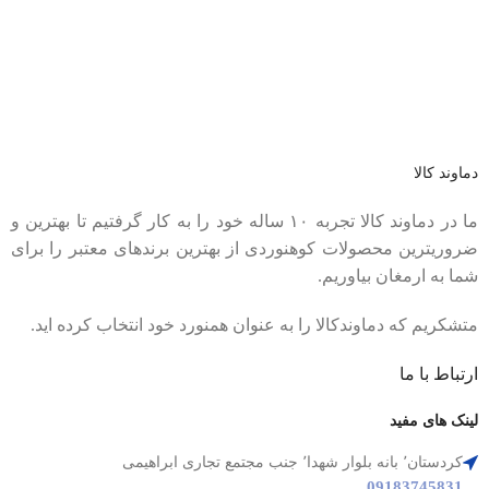
عضو خبرنامه ما شوید
اولین نفری باشید که از محصولات جدید ما مطلع می شوید.
دماوند کالا
ما در دماوند کالا تجربه ۱۰ ساله خود را به کار گرفتیم تا بهترین و
ضروریترین محصولات کوهنوردی از بهترین برندهای معتبر را برای
شما به ارمغان بیاوریم.
متشکریم که دماوندکالا را به عنوان همنورد خود انتخاب کرده اید.
ارتباط با ما
لینک های مفید
کردستان٬ بانه بلوار شهدا٬ جنب مجتمع تجاری ابراهیمی
09183745831